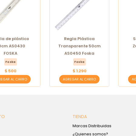
la de plástico
Regla Plástica
S
0cm AS0430
Transparente 50cm
Z
FOSKA
AS0450 Foska
Foska
Foska
$ 500
$ 1.290
REGAR AL CARRO
AGREGAR AL CARRO
AG
TO
TIENDA
Marcas Distribuidas
¿Quienes somos?