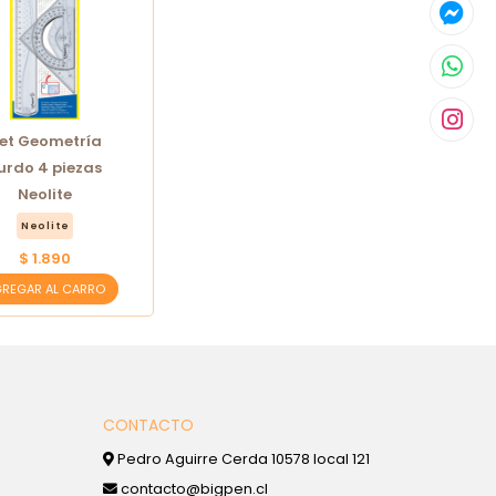
et Geometría
urdo 4 piezas
Neolite
Neolite
$ 1.890
REGAR AL CARRO
CONTACTO
Pedro Aguirre Cerda 10578 local 121
contacto@bigpen.cl