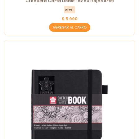
Croquera Carta Doble Faz 50 Hojas Artel
Artel
$ 5.990
AGREGAR AL CARRO