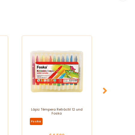
Lápiz Témpera Retráctil 12 und
Bolsa de Re
Foska
Bote
Foska
Village