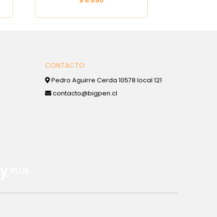
$ 6.590
CONTACTO
Pedro Aguirre Cerda 10578 local 121
contacto@bigpen.cl