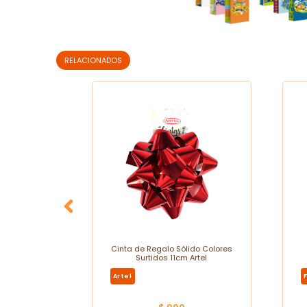
RELACIONADOS
2 Colores
Cinta de Regalo Sólido Colores
ka
Surtidos 11cm Artel
Artel